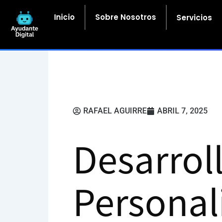
Ir
al
Inicio
Sobre Nosotros
Servicios
contenido
RAFAEL AGUIRRE
ABRIL 7, 2025
Desarrol
Personal