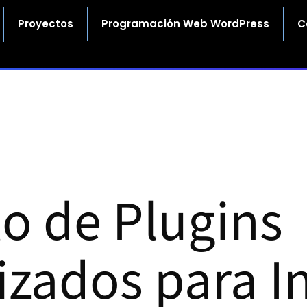
Proyectos
Programación Web WordPress
C
lo de Plugins
izados para I