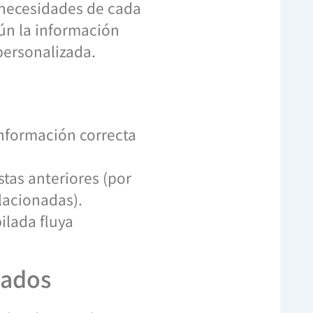
 necesidades de cada
ún la información
personalizada.
información correcta
stas anteriores (por
lacionadas).
ilada fluya
zados