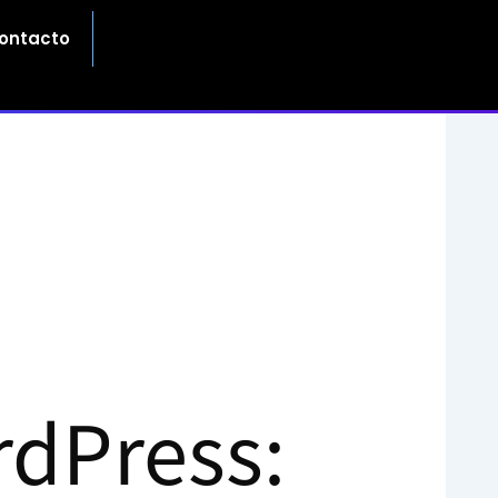
ontacto
rdPress: