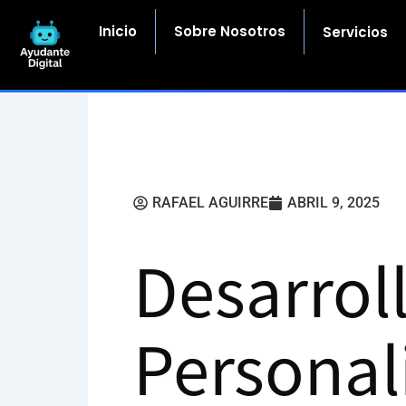
Ir
al
Inicio
Sobre Nosotros
Servicios
contenido
RAFAEL AGUIRRE
ABRIL 9, 2025
Desarrol
Personal