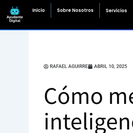
Ir
al
Inicio
Sobre Nosotros
Servicios
contenido
RAFAEL AGUIRRE
ABRIL 10, 2025
Cómo mej
inteligen