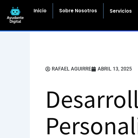
Ir
al
Inicio
Sobre Nosotros
Servicios
contenido
RAFAEL AGUIRRE
ABRIL 13, 2025
Desarrol
Personal