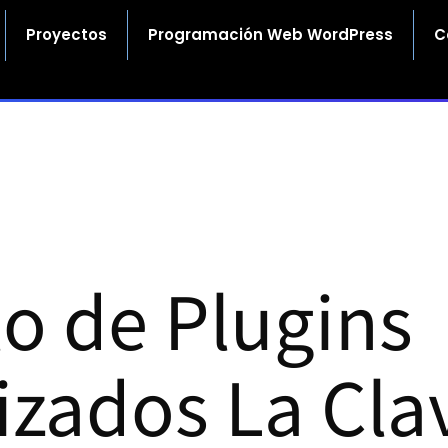
Proyectos
Programación Web WordPress
C
lo de Plugins
izados La Cla