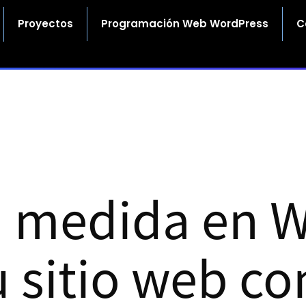
Proyectos
Programación Web WordPress
C
a medida en 
u sitio web co