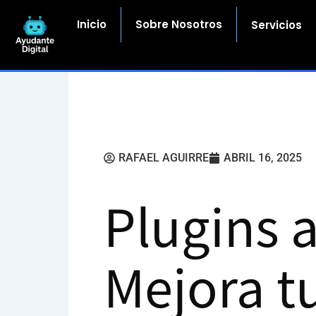
Ir
al
Inicio
Sobre Nosotros
Servicios
contenido
RAFAEL AGUIRRE
ABRIL 16, 2025
Plugins 
Mejora t