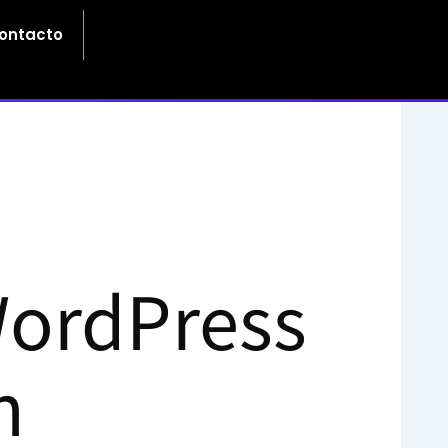
ontacto
WordPress
n