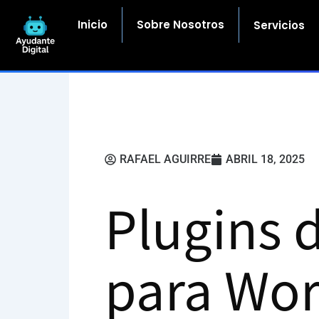
Ir
al
Inicio
Sobre Nosotros
Servicios
contenido
RAFAEL AGUIRRE
ABRIL 18, 2025
Plugins d
para Wor