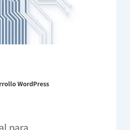
arrollo WordPress
al para