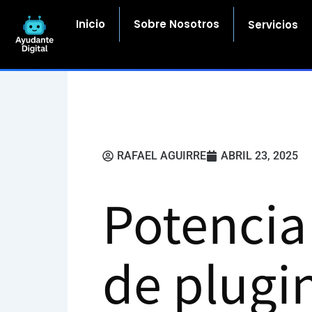
Ir
al
Inicio
Sobre Nosotros
Servicios
contenido
RAFAEL AGUIRRE
ABRIL 23, 2025
Potencia 
de plugi