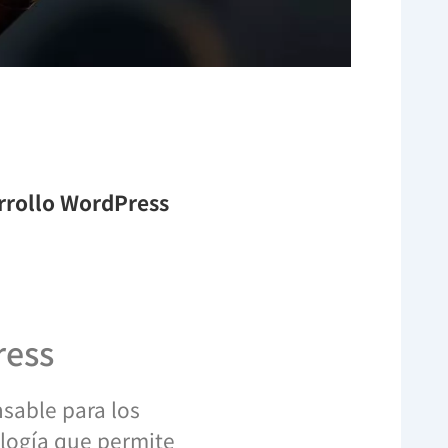
arrollo WordPress
ress
nsable para los
logía que permite