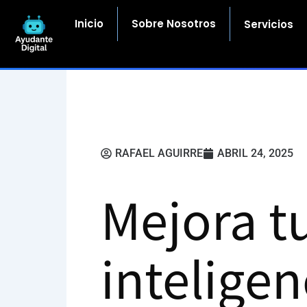
Ir
al
Inicio
Sobre Nosotros
Servicios
contenido
RAFAEL AGUIRRE
ABRIL 24, 2025
Mejora t
inteligen