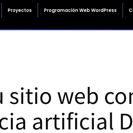
Proyectos
Programación Web WordPress
C
u sitio web co
cia artificial 