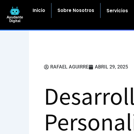
Ir
al
Inicio
Sobre Nosotros
Servicios
contenido
RAFAEL AGUIRRE
ABRIL 29, 2025
Desarrol
Personal