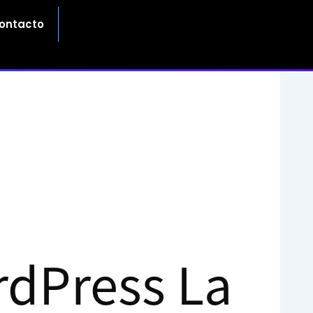
ontacto
rdPress La