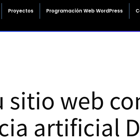
Proyectos
Programación Web WordPress
C
u sitio web co
cia artificial 