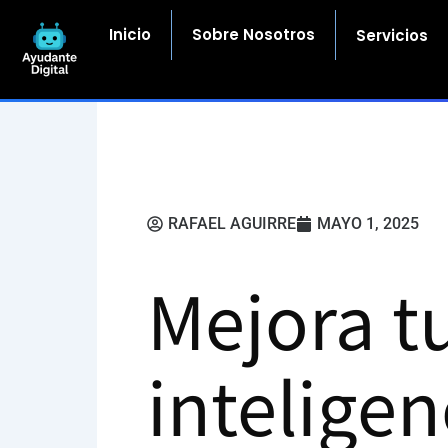
Ir
al
Inicio
Sobre Nosotros
Servicios
contenido
RAFAEL AGUIRRE
MAYO 1, 2025
Mejora t
inteligen