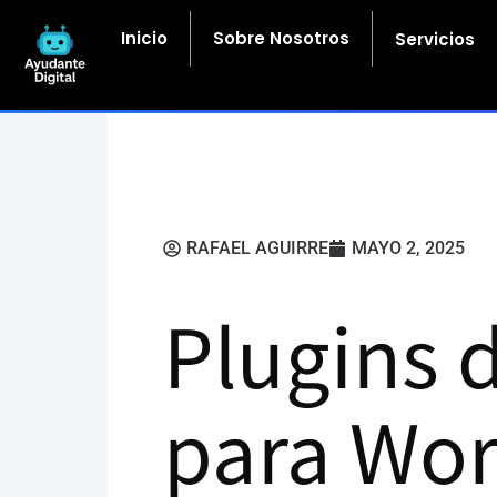
Ir
al
Inicio
Sobre Nosotros
Servicios
contenido
RAFAEL AGUIRRE
MAYO 2, 2025
Plugins d
para Wor