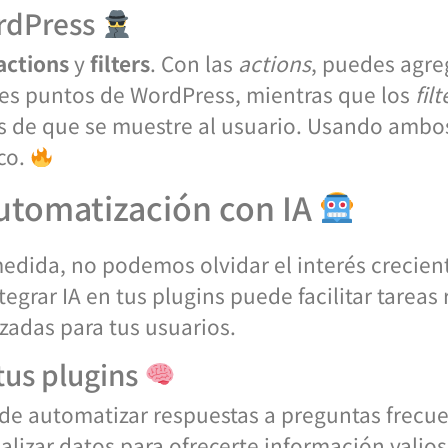
rdPress
actions
y
filters
. Con las
actions
, puedes agre
tes puntos de WordPress, mientras que los
filt
es de que se muestre al usuario. Usando ambo
co.
utomatización con IA
edida, no podemos olvidar el interés crecien
ntegrar IA en tus plugins puede facilitar tareas 
adas para tus usuarios.
 tus plugins
uede automatizar respuestas a preguntas frecue
alizar datos para ofrecerte información valios