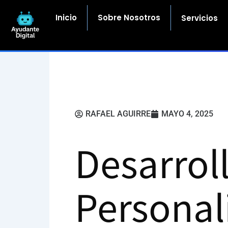
Ir
al
Inicio
Sobre Nosotros
Servicios
contenido
RAFAEL AGUIRRE
MAYO 4, 2025
Desarrol
Personal