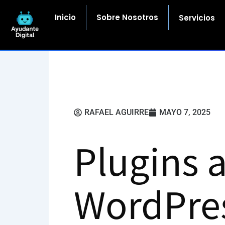
Ir
al
Inicio
Sobre Nosotros
Servicios
contenido
RAFAEL AGUIRRE
MAYO 7, 2025
Plugins 
WordPres