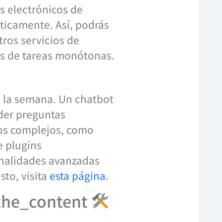
s electrónicos de
áticamente. Así, podrás
tros servicios de
arás de tareas monótonas.
 a la semana. Un chatbot
nder preguntas
sos complejos, como
e plugins
onalidades avanzadas
sto, visita
esta página
.
 the_content