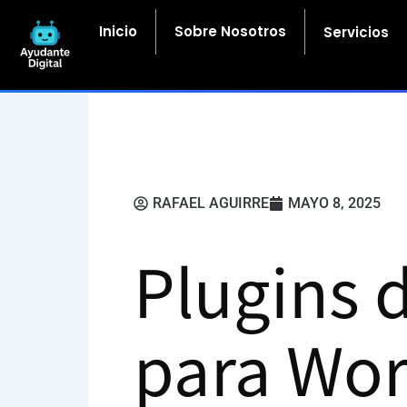
Ir
al
Inicio
Sobre Nosotros
Servicios
contenido
RAFAEL AGUIRRE
MAYO 8, 2025
Plugins d
para Wor