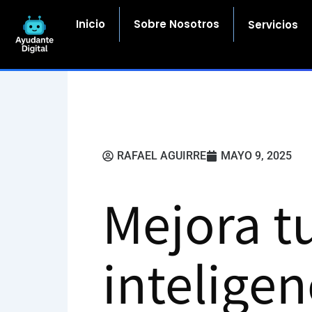
Ir
al
Inicio
Sobre Nosotros
Servicios
contenido
RAFAEL AGUIRRE
MAYO 9, 2025
Mejora t
inteligen