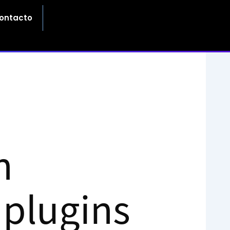
ontacto
n
y plugins