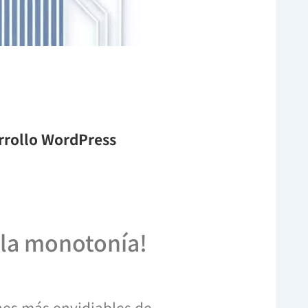
arrollo WordPress
 la monotonía!
nes más envidiables de