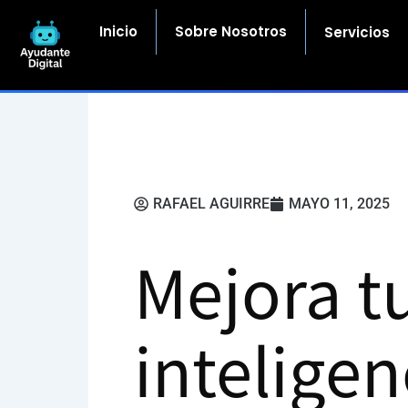
Ir
al
Inicio
Sobre Nosotros
Servicios
contenido
RAFAEL AGUIRRE
MAYO 11, 2025
Mejora t
inteligen