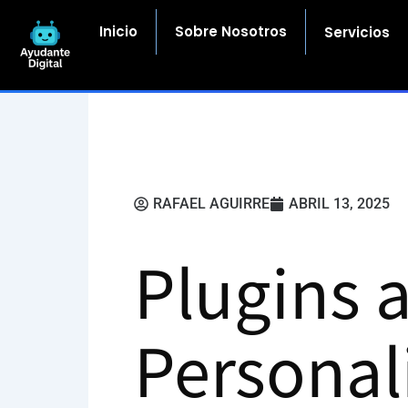
Ir
al
Inicio
Sobre Nosotros
Servicios
contenido
RAFAEL AGUIRRE
ABRIL 13, 2025
Plugins 
Personali