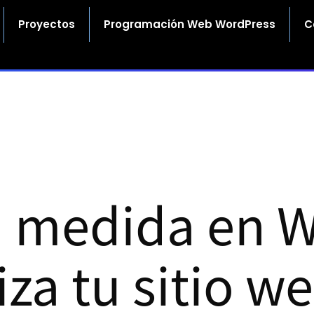
Proyectos
Programación Web WordPress
C
a medida en 
za tu sitio we