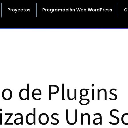
Proyectos
Programación Web WordPress
C
lo de Plugins
izados Una So