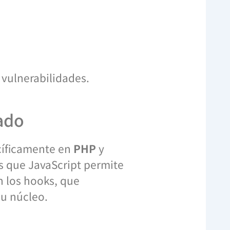
 vulnerabilidades.
ado
cíficamente en
PHP
y
as que JavaScript permite
 los hooks, que
su núcleo.