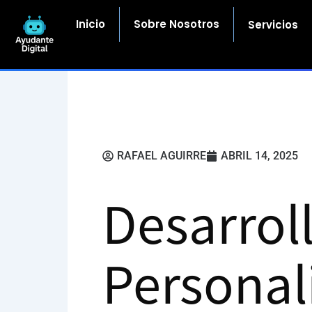
Ir
al
Inicio
Sobre Nosotros
Servicios
contenido
RAFAEL AGUIRRE
ABRIL 14, 2025
Desarrol
Personal